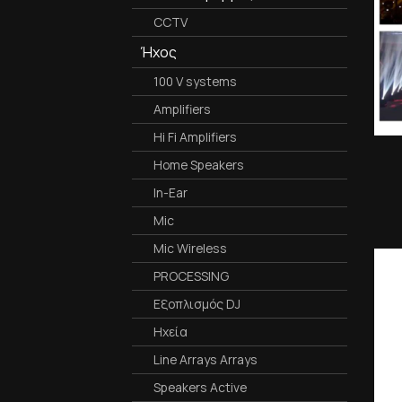
CCTV
Ήχος
100 V systems
Amplifiers
Hi Fi Amplifiers
Home Speakers
In-Ear
Mic
Mic Wireless
PROCESSING
Εξοπλισμός DJ
Ηχεία
Line Arrays Arrays
Speakers Active