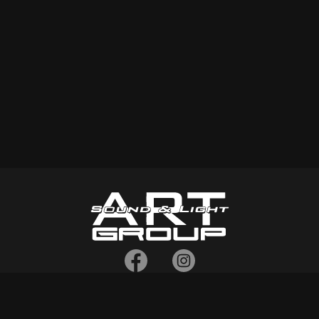
4673
Σοφοκλή Βενιζέλου 16, Άγιοι Ανάργυροι 135
61, Αττική