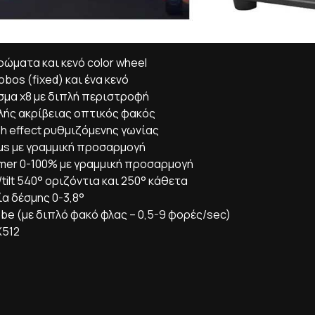
ρώματα και κενό color wheel
obos (fixed) και ένα κενό
σμα x8 με διπλή περιστροφή
λής ακρίβειας οπτικός φακός
h effect ρυθμιζόμενης γωνίας
us με γραμμική προσαρμογή
mer 0-100% με γραμμική προσαρμογή
tilt 540° οριζόντια και 250° κάθετα
ία δέσμης 0-3,8°
obe (με διπλό φακό φλας – 0,5-9 φορές/sec)
512