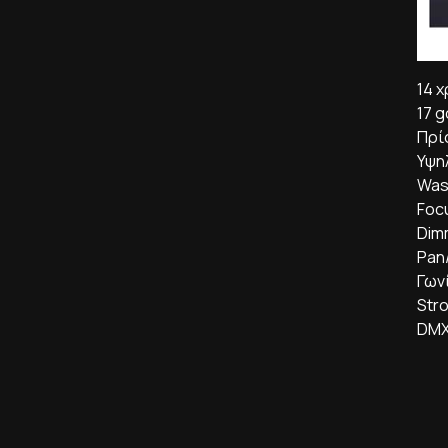
14 χ
17 g
Πρί
Υψη
Was
Foc
Dim
Pan/
Γων
Str
DMX