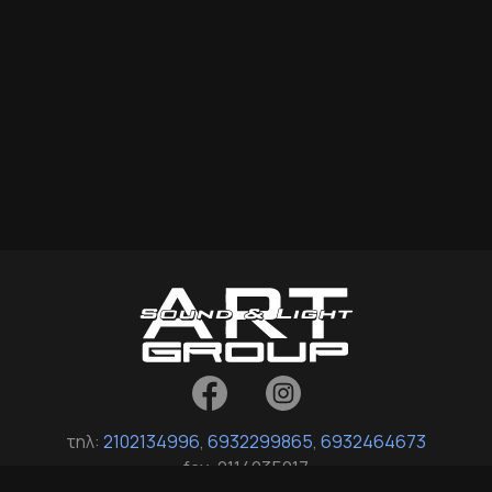
τηλ:
2102134996
,
6932299865
,
6932464673
fax: 2114035017