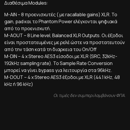
Διαθέσιμα Modules:
Μ-ΑΙΝ – 8 προενισχυτές ( με racallable gains) XLR. Το
gain, pad και το Phantom Power ελέγχονται ψηφιακά
από το προενισχυτή.
M-AOUT – 8 Line level, Balanced XLR Outputs. Οι έξοδοι
είναι προστατευμένες με ρελέ ώστε να προστατευτούν
από την τάση κατά τη διαρκεια του On/Off
M-DIN – 4 x Stereo AES3 είσοδοι με XLR (SRC, 32kHz-
192kHz sampling rate). Το Sample Rate Conversion
μπορεί να γίνει bypass για λειτουργία στα 96kHz.
M-DOUT – 4 x Stereo AES3 έξοδοι με XLR (44.1 kHz, 48
kHz ή 96 kHz)
Οι τιμές δεν συμπεριλαμβάνουν ΦΠΑ.