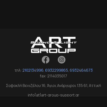
τηλ:
2102134996
,
6932299865
,
6932464673
fax: 2114035017
Σοφοκλή Βενιζέλου 16, Άγιοι Ανάργυροι 135 61, Αττική
info[at]art-group-support.gr