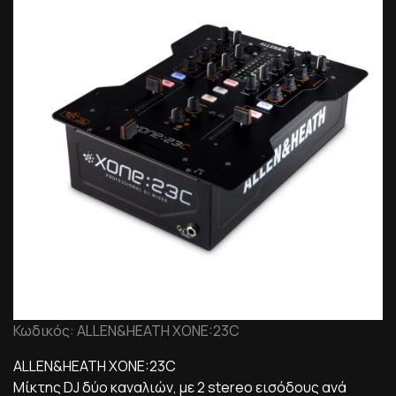
Κωδικός: ALLEN&HEATH XONE:23C
ALLEN&HEATH XONE:23C
Μίκτης DJ δύο καναλιών, με 2 stereo εισόδους ανά