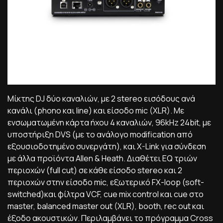
Μίκτης DJ δύο καναλιών, με 2 stereo εισόδους ανά
κανάλι (phono και line) και είσοδο mic (XLR). Με
ενσωματωμένη κάρτα ήχου 4 καναλιών, 96kHz 24bit, με
υποστήριξη DVS (με το ανάλογο modification από
εξουσιοδοτημένο συνεργάτη), και X-Link για σύνδεση
με άλλα προϊόντα Allen & Heath. Διαθέτει EQ τριών
περιοχών (full cut) σε κάθε είσοδο stereo και 2
περιοχών στην είσοδο mic, εξωτερικό FX-loop (soft-
switched)και φίλτρα VCF, cue mix control και cue στο
master, balanced master out (XLR), booth, rec out και
έξοδο ακουστικών. Περιλαμβάνει το πρόγραμμα Cross