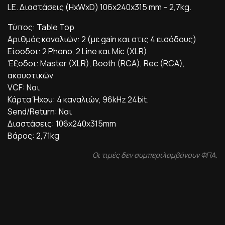
LE. Διαστάσεις (HxWxD) 106x240x315 mm – 2,7kg.
Τύπος: Table Top
Αριθμός καναλιών: 2 (με gain και στις 4 εισόδους)
Είσοδοι: 2 Phono, 2 Line και Mic (XLR)
Έξοδοι: Master (XLR), Booth (RCA), Rec (RCA),
ακουστικών
VCF: Ναι
Κάρτα Ήχου: 4 καναλιών, 96kHz 24bit.
Send/Return: Nαι
Διαστάσεις: 106x240x315mm
Βάρος: 2,71kg
Οι τιμές δεν συμπεριλαμβάνουν ΦΠΑ.