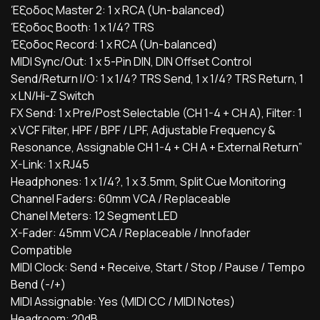
Έξοδος Master 2: 1 x RCA (Un-balanced)
Έξοδος Booth: 1 x 1/4? TRS
Έξοδος Record: 1 x RCA (Un-balanced)
MIDI Sync/Out: 1 x 5-Pin DIN, DIN Offset Control
Send/Return I/O: 1 x 1/4? TRS Send, 1 x 1/4? TRS Return, 1
x LN/Hi-Z Switch
FX Send: 1 x Pre/Post Selectable (CH 1-4 + CH A), Filter: 1
x VCF Filter, HPF / BPF / LPF, Adjustable Frequency &
Resonance, Assignable CH 1-4 + CH A + External Return”
X-Link: 1 x RJ45
Headphones: 1 x 1/4?, 1 x 3.5mm, Split Cue Monitoring
Channel Faders: 60mm VCA / Replaceable
Chanel Meters: 12 Segment LED
X-Fader: 45mm VCA / Replaceable / Innofader
Compatible
MIDI Clock: Send + Receive, Start / Stop / Pause / Tempo
Bend (-/+)
MIDI Assignable: Yes (MIDI CC / MIDI Notes)
Headroom: 20dB