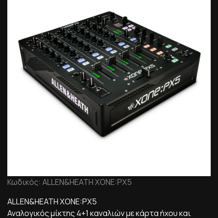
Κωδικός: ALLEN&HEATH XONE:PX5
ALLEN&HEATH XONE:PX5
Αναλογικός μίκτης 4+1 καναλιών με κάρτα ήχου και