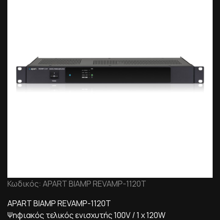
Κωδικός: APART BIAMP REVAMP-1120T
APART BIAMP REVAMP-1120T
Ψηφιακός τελικός ενισχυτής 100V / 1 x 120W