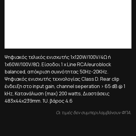
Ψηφιακός τελικός ενισχυτής 1x120W/100V/4Ω ή
1x60W/100V/8Ω. Είσοδοι 1 x Line RCA/euroblock
balanced, απόκριση συχνότητας 50Hz-20KHz.
Ψηφιακός ενισχυτής τεχνολογίας Class D. Rear clip
ένδειξη στο input gain, channel seperation > 65 dB @ 1
kHz, Κατανάλωση (max) 200 watts, Διαστάσεις
483x44x239mm. 1U. βάρος 4.6
Οι τιμές δεν συμπεριλαμβάνουν ΦΠΑ.