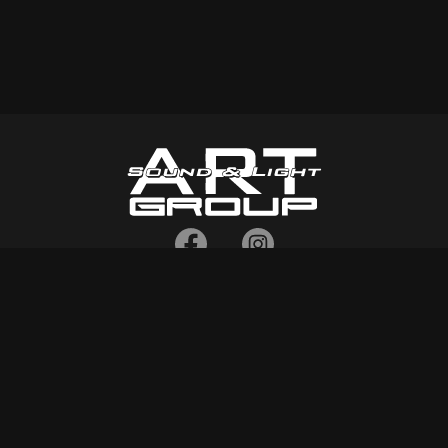
τηλ:
2102134996
,
6932299865
,
6932464673
fax: 2114035017
Σοφοκλή Βενιζέλου 16, Άγιοι Ανάργυροι 135 61, Αττική
info[at]art-group-support.gr