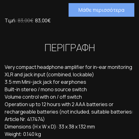
Μάθε περισσότερα
Τιμή:
83,00€
83,00€
ΠΕΡΙΓΡΑΦΗ
Very compact headphone amplifier for in-ear monitoring
XLR and jack input (combined, lockable)
3.5 mm Mini-jack jack for earphones
Built-in stereo / mono source switch
Volume control with on / off switch
Operation up to 12 hours with 2 AAA batteries or
rechargeable batteries (not included, suitable batteries:
Article Nr. 417474)
Dimensions (H x W x D): 33 x 38 x 132 mm
Weight: 0.140 kg