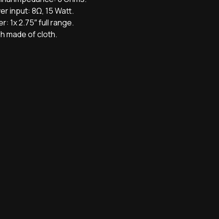
r input: 8Ω, 15 Watt.
er: 1x 2.75″ full range.
h made of cloth.