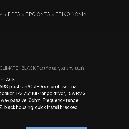
Α
ΕΡΓΑ
ΠΡΟΙΟΝΤΑ
ΕΠΙΚΟΙΝΩΝΙΑ
•
•
•
CLIMATE 1 BLACK Ρωτήστε. για την τιμή
1 BLACK
BS plastic in/Out-Door professional
eaker, 1×2.75″ full-range driver, 15w RMS,
,1 way passive, 8ohm, Frequency range
 black housing, quick install bracked