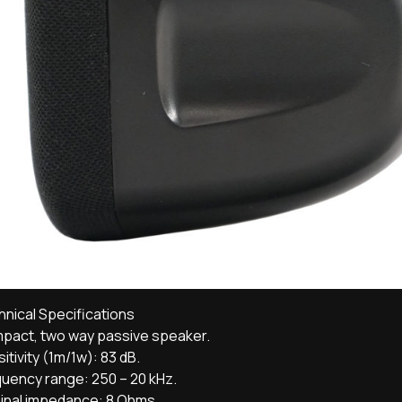
nical Specifications
pact, two way passive speaker.
itivity (1m/1w): 83 dB.
uency range: 250 – 20 kHz.
inal impedance: 8 Ohms.