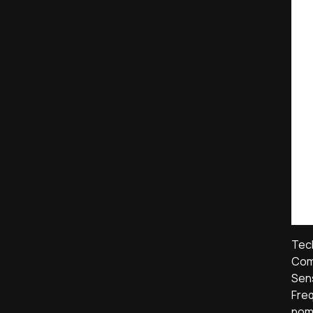
Tech
Com
Sens
Freq
nom