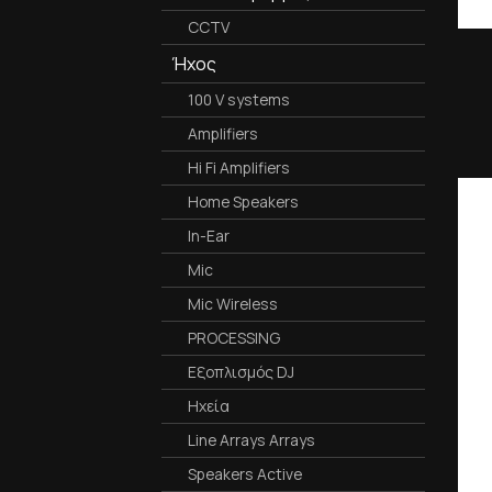
CCTV
Ήχος
100 V systems
Amplifiers
Hi Fi Amplifiers
Home Speakers
In-Ear
Mic
Mic Wireless
PROCESSING
Εξοπλισμός DJ
Ηχεία
Line Arrays Arrays
Speakers Active