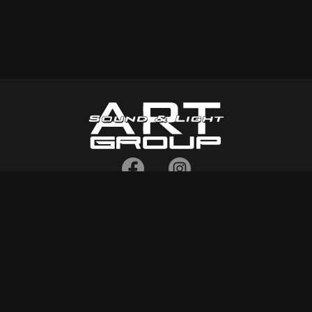
τηλ:
2102134996
,
6932299865
,
6932464673
fax: 2114035017
Σοφοκλή Βενιζέλου 16, Άγιοι Ανάργυροι 135 61, Αττική
info[at]art-group-support.gr