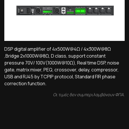
DSP digital amplifier of 4x500W@4Ω / 4x300W@8Ω
,Bridge 2x1000W@8Ω, D class, support constant
pressure 70V/ 100V(1000W@10Ω), Real time DSP, noise
gate, matrix mixer, PEQ, crossover, delay, compressor,
USB and RJ45 by TCPIP protocol, Standard FIR phase
correction function.
Οι τιμές δεν συμπεριλαμβάνουν ΦΠΑ.