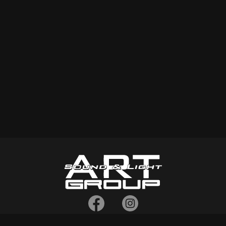
τηλ:
2102134996
,
6932299865
,
6932464673