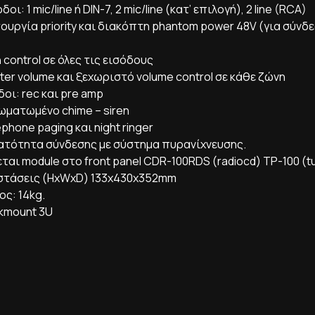
δοι: 1 mic/line ή DIN-7, 2 mic/line (κατ’ επιλογή), 2 line (RCA)
ουργία priority και διακόπτη phantom power 48V (για σύνδε
 control σε όλες τις εισόδους
ter volume και ξεχωριστό volume control σε κάθε ζώνη
οι: rec και pre amp
ωματωμένο chime – siren
phone paging και night ringer
ατότητα σύνδεσης με σύστημα πυρανίχνευσης.
εται module στο front panel CDR-100RDS (radiocd) TP-100 (t
στάσεις (HxWxD) 133x430x352mm
ος: 14kg.
kmount 3U