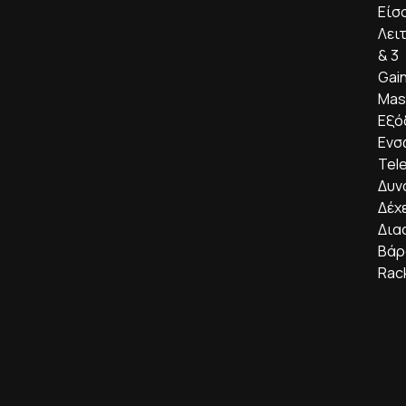
Είσο
Λειτ
& 3
Gain
Mas
Εξόδ
Ενσ
Tele
Δυν
Δέχ
Δια
Βάρ
Rac