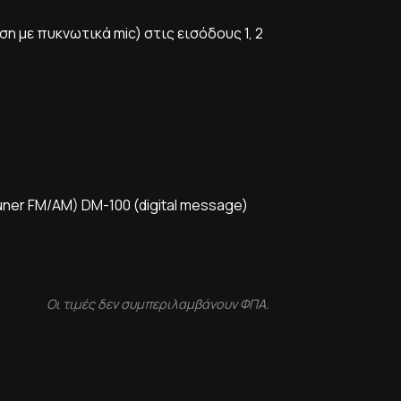
ση με πυκνωτικά mic) στις εισόδους 1, 2
uner FM/AM) DM-100 (digital message)
Οι τιμές δεν συμπεριλαμβάνουν ΦΠΑ.