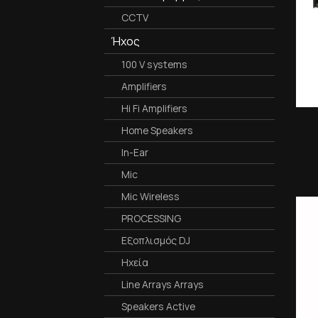
CCTV
Ήχος
100 V systems
Amplifiers
Hi Fi Amplifiers
Home Speakers
In-Ear
Mic
Mic Wireless
PROCESSING
Εξοπλισμός DJ
Ηχεία
Line Arrays Arrays
Speakers Active