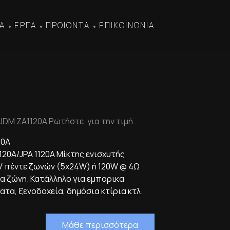
Α
ΕΡΓΑ
ΠΡΟΙΟΝΤΑ
ΕΠΙΚΟΙΝΩΝΙΑ
•
•
•
JDM ZA1120A Ρωτήστε. για την τιμή
20A
1120A/JPA 1120A Μίκτης ενισχυτής
V πέντε ζωνών (5x24W) ή 120W @ 4Ω
α ζώνη. Κατάλληλο για εμπορικα
τα, ξενοδοχεία, δημόσια κτίρια κτλ.
Μάθε περισσότερα