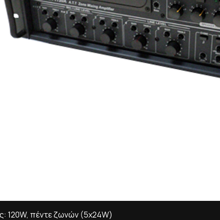
ύς: 120W, πέντε ζωνών (5x24W)