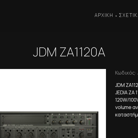
ΑΡΧΙΚΗ
ΣΧΕΤΙΚ
•
JDM ZA1120A
Κωδικός: 
JDM ZA11
JEDIA ZA 
120W/100
volume αν
καταστήμα