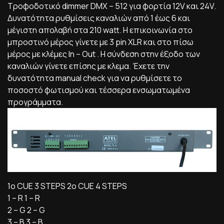
Τροφοδοτικό dimmer DMX – 512 για φορτία 12V και 24V.
Δυνατότητα ρυθμίσεις καναλιών από 1 έως 6 και
μέγιστη απολαβή στα 210 watt. Η επικοινωνία στο
μπροστινό μέρος γίνετε με 3 pin XLR και στο πίσω
μέρος με κλέμες Ιn – Out . Η σύνδεση στην έξοδο των
καναλιών γίνετε επίσης με κλεμα. Έχετε την
δυνατότητα manual check για να ρυθμίσετε το
ποσοστό φωτισμού και τέσσερα ενσωματωμένα
προγράμματα.
1o CUE 3 STEPS 2o CUE 4 STEPS
1 – R 1 – R
2 – G 2 – G
3 – B 3 – B