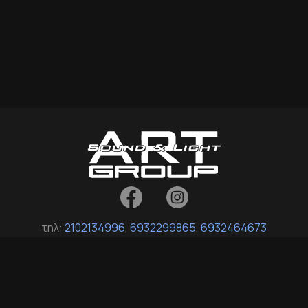
τηλ:
2102134996
,
6932299865
,
6932464673
fax: 2114035017
Σοφοκλή Βενιζέλου 16, Άγιοι Ανάργυροι 135 61, Αττική
info[at]art-group-support.gr