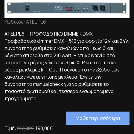
Κωδικός: ATEL PL6
ATEL PL6 – ΤΡΟΦΟΔΟΤΙΚΟ DIMMER DMX
Τροφοδοτικό dimmer DMX – 512 για φορτία 12V και 24V.
Δυνατότητα ρυθμίσεις καναλιών από 1 έως 6 και
μέγιστη απολαβή στα 210 watt. Η επικοινωνία στο
μπροστινό μέρος γίνετε με 3 pin XLR και στο πίσω
μέρος με κλέμες Ιn – Out . Η σύνδεση στην έξοδο των
καναλιών γίνετε επίσης με κλεμα. Έχετε την
δυνατότητα manual check για να ρυθμίσετε το
ποσοστό φωτισμού και τέσσερα ενσωματωμένα
προγράμματα.
Μάθε περισσότερα
Τιμή:
212,00€
190,00€