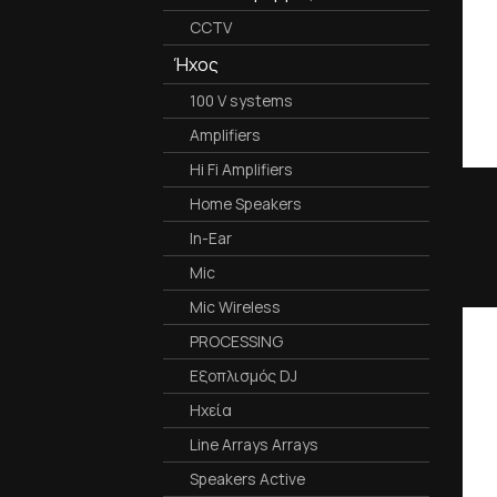
CCTV
Ήχος
100 V systems
Amplifiers
Hi Fi Amplifiers
Home Speakers
In-Ear
Mic
Mic Wireless
PROCESSING
Εξοπλισμός DJ
Ηχεία
Line Arrays Arrays
Speakers Active