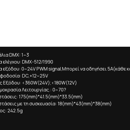
άλια DMX: 1~3
α ελέγχου: DMX-512/1990
α εξόδου: 0~24V PWM signal,Μπορεί να οδηγήσει 5A(κάθε κ
φοδοσία: DC,+12~25V
ύς Εξόδου: <360W(24V);<180W(12V)
μοκρασία Λειτουργίας.: 0~70?
στάσεις: 175(mm)*41.5(mm)*33.5(mm)
στάσεις με τη συσκευασία: 18(mm)*43(mm)*38(mm)
ος: 242.5g