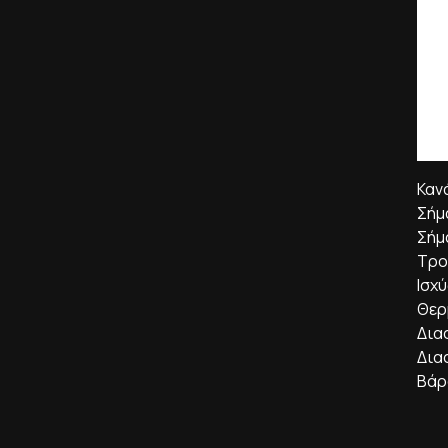
Καν
Σήμ
Σήμ
Τρο
Ισχ
Θερ
Δια
Δια
Βάρ