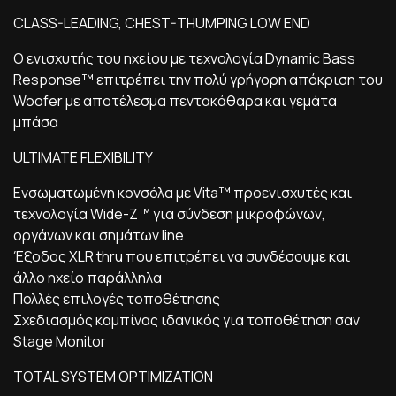
CLASS-LEADING, CHEST-THUMPING LOW END
Ο ενισχυτής του ηχείου με τεχνολογία Dynamic Bass
Response™ επιτρέπει την πολύ γρήγορη απόκριση του
Woofer με αποτέλεσμα πεντακάθαρα και γεμάτα
μπάσα
ULTIMATE FLEXIBILITY
Ενσωματωμένη κονσόλα με Vita™ προενισχυτές και
τεχνολογία Wide-Z™ για σύνδεση μικροφώνων,
οργάνων και σημάτων line
Έξοδος XLR thru που επιτρέπει να συνδέσουμε και
άλλο ηχείο παράλληλα
Πολλές επιλογές τοποθέτησης
Σχεδιασμός καμπίνας ιδανικός για τοποθέτηση σαν
Stage Monitor
TOTAL SYSTEM OPTIMIZATION