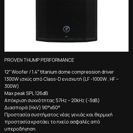
PROVEN THUMP PERFORMANCE
12″ Woofer / 1.4″ titanium dome compression driver
1300W ισχύς από Class-D ενισχυτή (LF -1000W , HF –
300W)
Μax peak SPL 126dB
Απόκριση συχνότητας 57Hz – 20kHz (-3dB)
Διασπορά (HxV) 90°x60°
Προστασία συστήματος νέας γενιάς και θερμική
προστασία κρατάει το ηχείο ασφαλές από
υπεροδήγηση.