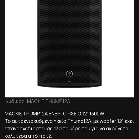
Κωδικός: MACKIE THUMP12A
MACKIE THUMP12A ΕΝΕΡΓΟ ΗΧΕΙΟ 12” 1300W
Το αυτοενισχυόμενο ηχείο Thump12A, με woofer 12”, έχει
επανασχεδιαστεί σε όλα τα μέρη του για να ακούγεται
καλύτερα από ποτέ.