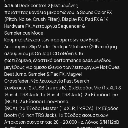
4/Dual Deck control. 2 βελτιωμένης
ποιότητας κανάλια μικροφώνου. 4 Sound Color FX
(Pitch, Noise, Crush, Filter), Display FX, Pad FX & 14
Hardware FX. Λειτουργία Sequencer &
Sampler cue Mode.
Κουμπιά ελέγχου των παραμέτρων των Beat.
Λειτουργία Slip Mode. Deck με 2 full size (206 mm) jog
αλουμινίου με On Jog LCD οθόνη & 16
φωτιζόμενα, ελαστικά performance pads μεγάλου
μεγέθους για άμεσο έλεγχο των λειτουργιών Hot Cues,
Beat Jump, Sampler & Pad FX. Magvel
Crossfader. Νέα λειτουργία Fast Search
Συνδέσεις: 2 x USB (τύπου Β), 2 x Είσοδοι Mic (1 x XLR &
¼ inch TRS Jack, 1 x ¼ inch TRS Jack), 2 x Είσοδοι Line
(RCA), 2 x Είσοδοι Line/Phono
(RCA), 2 x Έξοδοι Master (1 x XLR, 1 x RCA), 1 x Έξοδος
Booth (¼ inch TRS Jack), 1 x Έξοδος ακουστικών
Απόκριση συχνότητας 20 – 20.000 Hz, Λόγος S/N 112dB