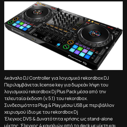
4κάναλο DJ Controller για λογισμικό rekordbox DJ
Περιλαμβάνεται license key για δωρεάν λήψη του
λογισμικού rekordbox Dj Plus Pack μέσα από την
τελευταία έκδοση (v.5.1) του rekordbox.
Συνδεσιμότητα Plug & Play μέσω USB με περιβάλλον
χειρισμού ίδιο με του rekordbox Dj
Έλεγχος DVS & Δυνατότητα χρήσης ως stand-alone
μίκτης. Έλεγχος 4 καναλιών από το deck με μίκτη και