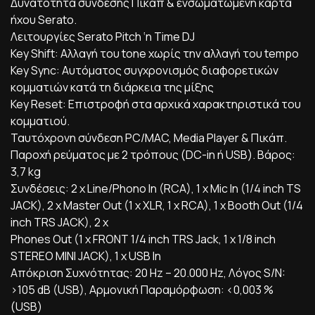
Δυνατότητα σύνδεσης Πικάπ & ενσωματωμένη κάρτα
ήχου Serato.
Λειτουργίες Serato Pitch ‘n Time DJ
Key Shift: Αλλαγή του tone χωρίς την αλλαγή του tempo
Key Sync: Αυτόματος συγχρονισμός διαφορετικών
κομματιών κατά τη διάρκεια της μίξης
Key Reset: Επιστροφή στα αρχικά χαρακτηριστικά του
κομματιού.
Ταυτόχρονη σύνδεση PC/MAC, Media Player & Πικάπ.
Παροχή ρεύματος με 2 τρόπους (DC-in ή USB). Βάρος:
3,7 kg
Συνδέσεις: 2 x Line/Phono In (RCA), 1 x Mic In (1/4 inch TS
JACK), 2 x Master Out (1 x XLR, 1 x RCA), 1 x Booth Out (1/4
inch TRS JACK), 2 x
Phones Out (1 x FRONT 1/4 inch TRS Jack, 1 x 1/8 inch
STEREO MINI JACK), 1 x USB In
Απόκριση Συχνότητας: 20 Hz – 20.000 Hz, Λόγος S/N:
>105 dB (USB), Αρμονική Παραμόρφωση: <0,003 %
(USB)