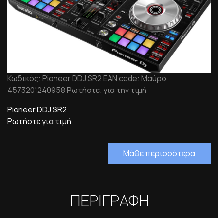
Κωδικός: Pioneer DDJ SR2 EAN code: Μαύρο
4573201240958 Ρωτήστε. για την τιμή
Pioneer DDJ SR2
Ρωτήστε για τιμή
Μάθε περισσότερα
ΠΕΡΙΓΡΑΦΗ