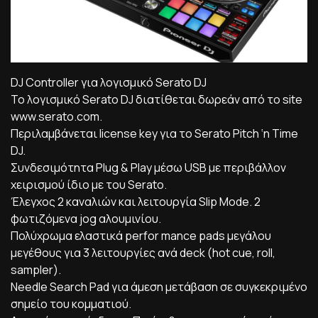
DJ Controller για λογισμικό Serato DJ
Το λογισμικό Serato DJ διατίθεται δωρεάν από το site
www.serato.com.
Περιλαμβάνεται license key για το Serato Pitch ‘n Time
DJ.
Συνδεσιμότητα Plug & Play μέσω USB με περιβάλλον
χειρισμού ίδιο με του Serato.
Έλεγχος 2 καναλιών και λειτουργία Slip Mode. 2
φωτιζόμενα jog αλουμινίου.
Πολύχρωμα ελαστικά perfor mance pads μεγάλου
μεγέθους για 3 λειτουργίες ανά deck (hot cue, roll,
sampler).
Needle Search Pad για άμεση μετάβαση σε συγκεκριμένο
σημείο του κομματιού.