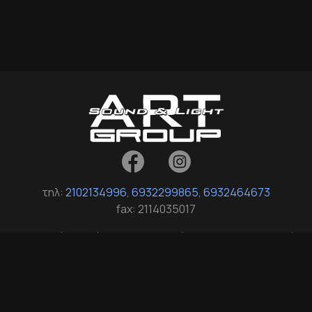
τηλ:
2102134996
,
6932299865
,
6932464673
fax: 2114035017
Σοφοκλή Βενιζέλου 16, Άγιοι Ανάργυροι 135 61, Αττική
info[at]art-group-support.gr