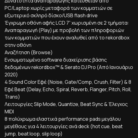
Δυνατότητα αναπαραγωγής κατευθείαν από
PC/Laptop χωρίς μεταφορά των κομματιών σε
εξωτερικό σκληρό δίσκο/USB flash drive
Έγχρωμη οθόνη αφής LCD 7” χωρισμένη σε 2 τμήματα:
Αναπαραγωγή (Play) με προβολή των πληροφοριών
των κομματιών που έχουν αναλυθεί από το rekordbox
στην οθόνη
Αναζήτηση (Browse)
Ενσωματωμένο software διαχείρισης βάσης
δεδομένων rekordbox™ & Serato DJ Pro (Από Ιανουάριο
2020)
4 Sound Color Εφέ (Noise, Gate/Comp, Crush, Filter) & 8
Εφέ Beat (Delay, Echo, Spiral, Reverb, Flanger, Pitch, Roll,
Trans)
Λειτουργίες Slip Mode, Quantize, Beat Sync & Έλεγχος
MIDI
8 πολύχρωμα ελαστικά performance pads μεγάλου
μεγέθους για 4 λειτουργίες ανά deck (hot cue, beat
jump, beat loop, slip loop)