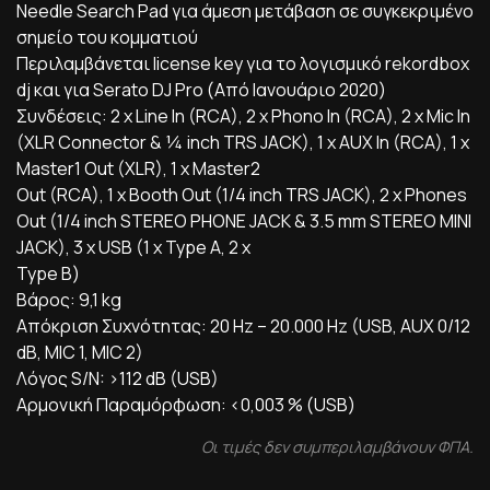
Needle Search Pad για άμεση μετάβαση σε συγκεκριμένο
σημείο του κομματιού
Περιλαμβάνεται license key για το λογισμικό rekordbox
dj και για Serato DJ Pro (Από Ιανουάριο 2020)
Συνδέσεις: 2 x Line In (RCA), 2 x Phono In (RCA), 2 x Mic In
(XLR Connector & ¼ inch TRS JACK), 1 x AUX In (RCA), 1 x
Master1 Out (XLR), 1 x Master2
Out (RCA), 1 x Booth Out (1/4 inch TRS JACK), 2 x Phones
Out (1/4 inch STEREO PHONE JACK & 3.5 mm STEREO MINI
JACK), 3 x USB (1 x Type A, 2 x
Type B)
Βάρος: 9,1 kg
Απόκριση Συχνότητας: 20 Hz – 20.000 Hz (USB, AUX 0/12
dB, MIC 1, MIC 2)
Λόγος S/N: >112 dB (USB)
Αρμονική Παραμόρφωση: <0,003 % (USB)
Οι τιμές δεν συμπεριλαμβάνουν ΦΠΑ.