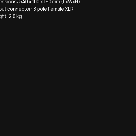
ensions: 540 x 100 x 190 mm (LxWxH)
put connector: 3 pole Female XLR
ht: 2,8 kg