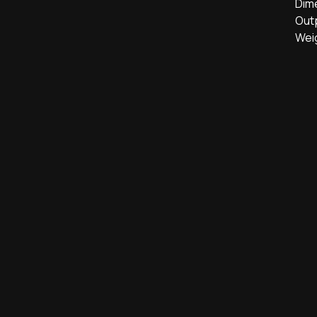
Dim
Out
Weig