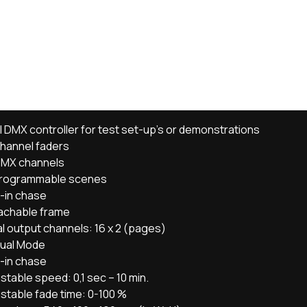
l DMX controller for test set-up’s or demonstrations
Channel faders
DMX channels
Programmable scenes
t-in chase
achable frame
l output channels: 16 x 2 (pages)
ual Mode
t-in chase
stable speed: 0,1 sec – 10 min.
stable fade time: 0-100 %