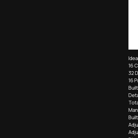
Idea
16 
32 
16 
Buil
Det
Tota
Man
Buil
Adju
Adju