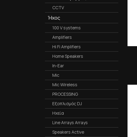
CCTV
Ήχος
100 V systems
Amplifiers
Hi Fi Amplifiers
Home Speakers
In-Ear
Mic
Mic Wireless
PROCESSING
Εξοπλισμός DJ
Ηχεία
Line Arrays Arrays
Speakers Active