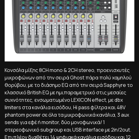
Κονσόλα μίξης 8CH mono & 2CH stereo, προενισχυτές
μικροφώνων από την σειρά Ghost πάρα πολύ χαμηλού
θορύβου, με το διάσημο EQ από την σειρά Sapphyre το
κλασσικό British EQ με ημιπαραμετρικό στις μεσαίες
συχνότητες, ενσωματωμένο LEXICON effect, με dbx
limiters στα κανάλια εισόδου, Hi pass φίλτρα και 48V
phantom power σε όλα τα μικροφωνικά κανάλια, 3 aux
sends για εφέ ή monitor, δύο μονοφωνικά/ 1
στερεοφωνικό subgroup και USB interface με 2in/2out.
Επιπλέον διαθέτει 14 ψηφιακά κανάλια εισόδου και 12