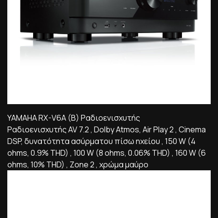
YAMAHA RX-V6A (B) Ραδιοενισχυτής
Ραδιοενισχυτής AV 7.2 , Dolby Atmos, Air Play 2 , Cinema
DSP, δυνατότητα ασύρματου πίσω ηχείου , 150 W (4
ohms, 0.9% THD) , 100 W (8 ohms, 0.06% THD) , 160 W (6
ohms, 10% THD) , Zone 2 , χρώμα μαύρο