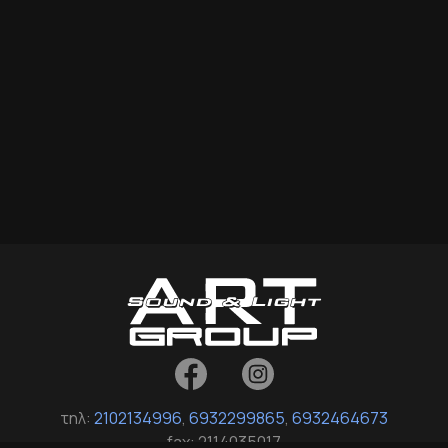
τηλ:
2102134996
,
6932299865
,
6932464673
fax: 2114035017