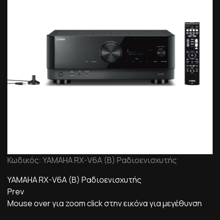
Κωδικός: YAMAHA RX-V6A (B) Ραδιοενισχυτής
YAMAHA RX-V6A (B) Ραδιοενισχυτής
Prev
Mouse over για zoom click στην εικόνα για μεγέθυνση