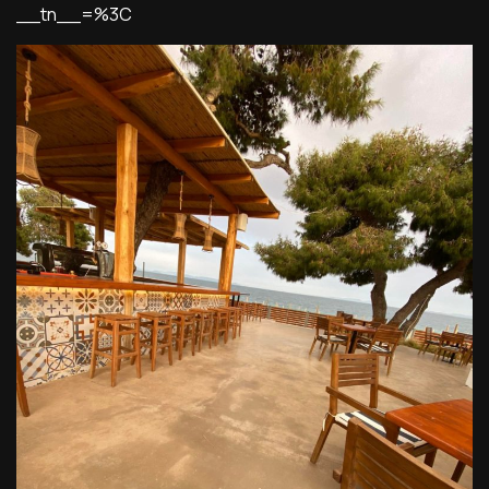
__tn__=%3C