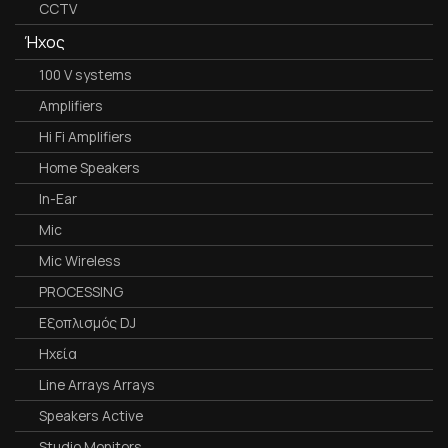
CCTV
Ήχος
100 V systems
Amplifiers
Hi Fi Amplifiers
Home Speakers
In-Ear
Mic
Mic Wireless
PROCESSING
Εξοπλισμός DJ
Ηχεία
Line Arrays Arrays
Speakers Active
Studio Monitors