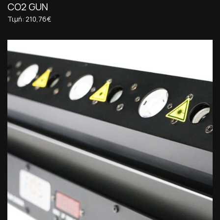
CO2 GUN
Τιμή: 210,76€