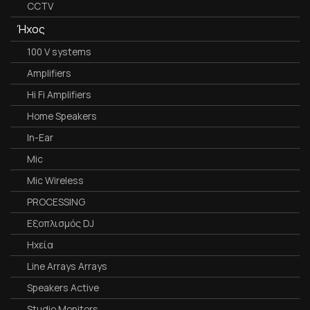
CCTV
Ήχος
100 V systems
Amplifiers
Hi Fi Amplifiers
Home Speakers
In-Ear
Mic
Mic Wireless
PROCESSING
Εξοπλισμός DJ
Ηχεία
Line Arrays Arrays
Speakers Active
Studio Monitors