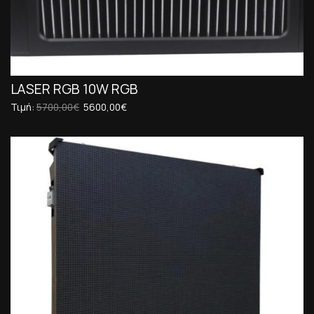
LASER RGB 10W RGB
Τιμή:
5700,00€
5600,00€